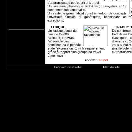
d'apprentissage et d'esprit universel.
Conversation
Un système phonétique réduit aux 5 voyelles et 17
Apprentissage
consonnes fondamentales.
Dico. interactif
Un système grammatical construit autour de concepts
Outils
A
universels simples et génériques, bannissant les
Contacts
exceptions.
Forum
LEXIQUE
TRADUCT
Un lexique actuel de
De nombreux 
plus de 29 000
traduits en Ko
radicaux, couvrant
classiques, ex
l'ensemble des
divers, etc. C
domaines de la pensée
vous aussi et
et de l'expression. Enrichi régulièrement
ainsi le potenti
grâce à l'apport d'un groupe de travail
extraordinaire
dynamique.
Accéder /
Rupel
Langue universelle
Plan du site