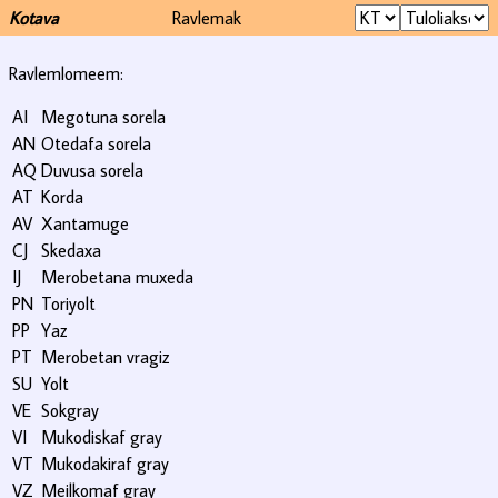
Kotava
Ravlemak
Ravlemlomeem:
AI
Megotuna sorela
AN
Otedafa sorela
AQ
Duvusa sorela
AT
Korda
AV
Xantamuge
CJ
Skedaxa
IJ
Merobetana muxeda
PN
Toriyolt
PP
Yaz
PT
Merobetan vragiz
SU
Yolt
VE
Sokgray
VI
Mukodiskaf gray
VT
Mukodakiraf gray
VZ
Meilkomaf gray