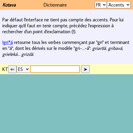
Kotava
Dictionnaire
Par défaut l'interface ne tient pas compte des accents. Pour lui
indiquer qu'il faut en tenir compte, précédez l'expression à
rechercher d'un point d'exclamation (!).
!gri*á
retourne tous les verbes commençant par "gri" et terminant
en "á", dont les dérivés sur le modèle "gri-...-á":
griartlá, gribavá,
grieleká... grizdá
.
KT