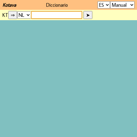
Kotava
Diccionario
KT