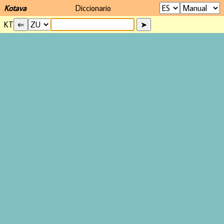
Kotava
Diccionario
KT