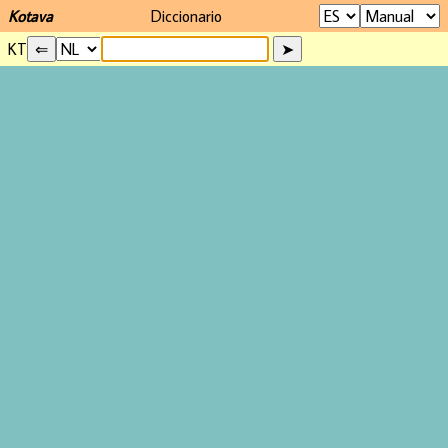
Kotava
Diccionario
KT