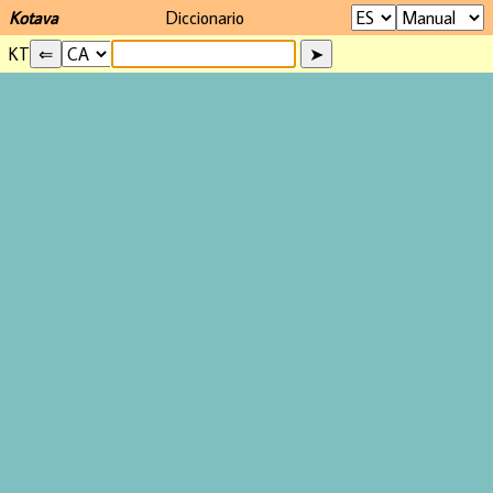
Kotava
Diccionario
KT