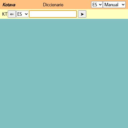
Kotava
Diccionario
KT