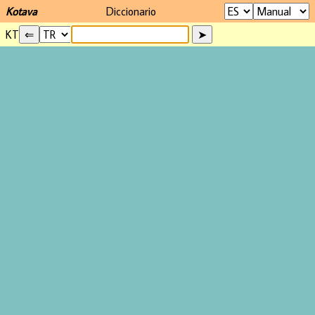
Kotava
Diccionario
KT