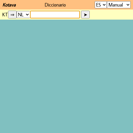
Kotava
Diccionario
KT