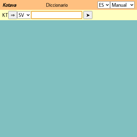
Kotava
Diccionario
KT