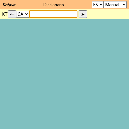
Kotava
Diccionario
KT