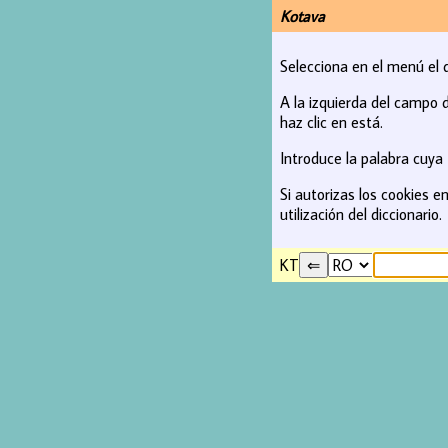
Kotava
Selecciona en el menú el di
A la izquierda del campo d
haz clic en está.
Introduce la palabra cuya t
Si autorizas los cookies 
utilización del diccionario.
KT