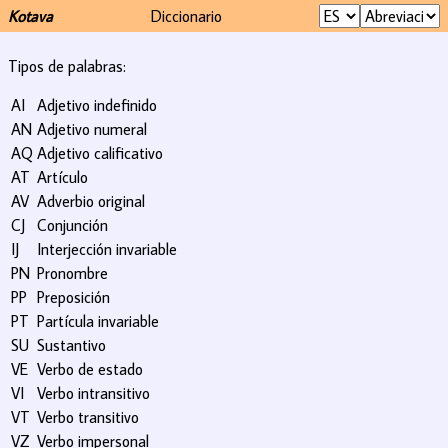
Kotava
Diccionario
Tipos de palabras:
AI
Adjetivo indefinido
AN
Adjetivo numeral
AQ
Adjetivo calificativo
AT
Artículo
AV
Adverbio original
CJ
Conjunción
IJ
Interjección invariable
PN
Pronombre
PP
Preposición
PT
Partícula invariable
SU
Sustantivo
VE
Verbo de estado
VI
Verbo intransitivo
VT
Verbo transitivo
VZ
Verbo impersonal