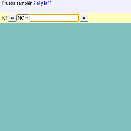
Prueba también
?iel
y
la?í
.
KT