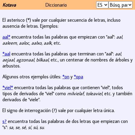
Kotava
Diccionario
El asterisco (*) vale por cualquier secuencia de letras, incluso
ausencia de letras. Ejemplos:
aal*
encuentra todas las palabras que empiezan con "aal":
aal,
aaleem, aaloc, aalxo, aalk
, etc.
*aal
encuentra todas las palabras que terminan con "aal":
aal,
aejaal, agzonaal, bilkaal
, etc., un centenar de nombres de árboles y
arbustos.
Algunos otros ejemplos útiles:
*on
y
*opa
*viel*
encuentra todas las palabras que contienen "viel", todos
tipos de derivados de "viel" como
milvielaf, toleaviel
, etc. y también
derivados de "viele".
El signo de interrogación (?) vale por cualquier letra única.
s?
encuentra todas las palabras de dos letras que empiezan con
"s":
sa, se, sé, sí, sú, su
.