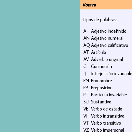
Kotava
Tipos de palabras:
AI
Adjetivo indefinido
AN
Adjetivo numeral
AQ
Adjetivo calificativo
AT
Artículo
AV
Adverbio original
CJ
Conjunción
IJ
Interjección invariabl
PN
Pronombre
PP
Preposición
PT
Partícula invariable
SU
Sustantivo
VE
Verbo de estado
VI
Verbo intransitivo
VT
Verbo transitivo
VZ
Verbo impersonal