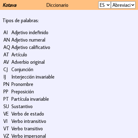
Kotava
Diccionario
Tipos de palabras:
AI
Adjetivo indefinido
AN
Adjetivo numeral
AQ
Adjetivo calificativo
AT
Artículo
AV
Adverbio original
CJ
Conjunción
IJ
Interjección invariable
PN
Pronombre
PP
Preposición
PT
Partícula invariable
SU
Sustantivo
VE
Verbo de estado
VI
Verbo intransitivo
VT
Verbo transitivo
VZ
Verbo impersonal