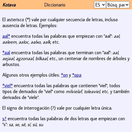
Kotava
Diccionario
El asterisco (*) vale por cualquier secuencia de letras, incluso
ausencia de letras. Ejemplos:
aal*
encuentra todas las palabras que empiezan con "aal":
aal,
aaleem, aaloc, aalxo, aalk
, etc.
*aal
encuentra todas las palabras que terminan con "aal":
aal,
aejaal, agzonaal, bilkaal
, etc., un centenar de nombres de árboles y
arbustos.
Algunos otros ejemplos útiles:
*on
y
*opa
*viel*
encuentra todas las palabras que contienen "viel", todos
tipos de derivados de "viel" como
milvielaf, toleaviel
, etc. y también
derivados de "viele".
El signo de interrogación (?) vale por cualquier letra única.
s?
encuentra todas las palabras de dos letras que empiezan con
"s":
sa, se, sé, sí, sú, su
.