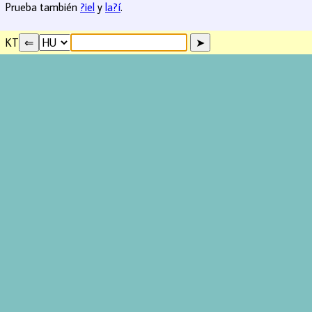
Prueba también
?iel
y
la?í
.
KT