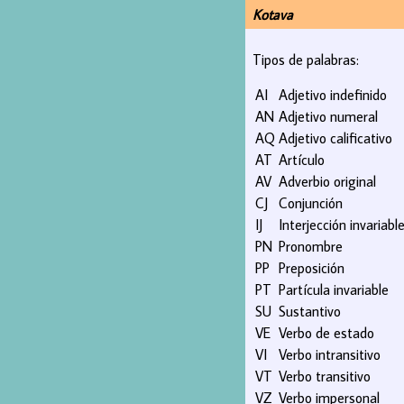
Kotava
Tipos de palabras:
AI
Adjetivo indefinido
AN
Adjetivo numeral
AQ
Adjetivo calificativo
AT
Artículo
AV
Adverbio original
CJ
Conjunción
IJ
Interjección invariabl
PN
Pronombre
PP
Preposición
PT
Partícula invariable
SU
Sustantivo
VE
Verbo de estado
VI
Verbo intransitivo
VT
Verbo transitivo
VZ
Verbo impersonal