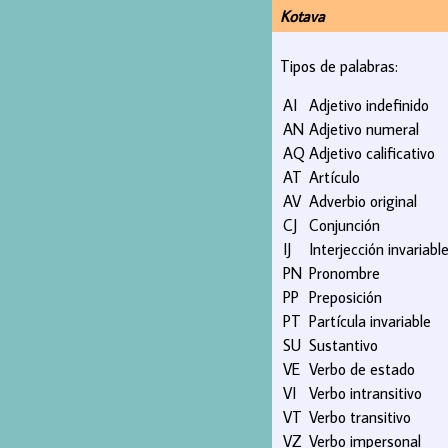
Kotava
Tipos de palabras:
AI
Adjetivo indefinido
AN
Adjetivo numeral
AQ
Adjetivo calificativo
AT
Artículo
AV
Adverbio original
CJ
Conjunción
IJ
Interjección invariabl
PN
Pronombre
PP
Preposición
PT
Partícula invariable
SU
Sustantivo
VE
Verbo de estado
VI
Verbo intransitivo
VT
Verbo transitivo
VZ
Verbo impersonal