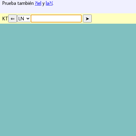
Prueba también
?iel
y
la?í
.
KT