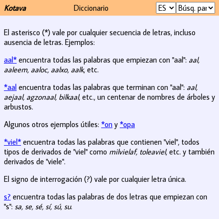
Kotava
Diccionario
El asterisco (*) vale por cualquier secuencia de letras, incluso
ausencia de letras. Ejemplos:
aal*
encuentra todas las palabras que empiezan con "aal":
aal,
aaleem, aaloc, aalxo, aalk
, etc.
*aal
encuentra todas las palabras que terminan con "aal":
aal,
aejaal, agzonaal, bilkaal
, etc., un centenar de nombres de árboles y
arbustos.
Algunos otros ejemplos útiles:
*on
y
*opa
*viel*
encuentra todas las palabras que contienen "viel", todos
tipos de derivados de "viel" como
milvielaf, toleaviel
, etc. y también
derivados de "viele".
El signo de interrogación (?) vale por cualquier letra única.
s?
encuentra todas las palabras de dos letras que empiezan con
"s":
sa, se, sé, sí, sú, su
.