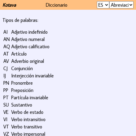
Kotava
Diccionario
Tipos de palabras:
AI
Adjetivo indefinido
AN
Adjetivo numeral
AQ
Adjetivo calificativo
AT
Artículo
AV
Adverbio original
CJ
Conjunción
IJ
Interjección invariable
PN
Pronombre
PP
Preposición
PT
Partícula invariable
SU
Sustantivo
VE
Verbo de estado
VI
Verbo intransitivo
VT
Verbo transitivo
VZ
Verbo impersonal