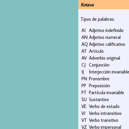
Kotava
Tipos de palabras:
AI
Adjetivo indefinido
AN
Adjetivo numeral
AQ
Adjetivo calificativo
AT
Artículo
AV
Adverbio original
CJ
Conjunción
IJ
Interjección invariabl
PN
Pronombre
PP
Preposición
PT
Partícula invariable
SU
Sustantivo
VE
Verbo de estado
VI
Verbo intransitivo
VT
Verbo transitivo
VZ
Verbo impersonal