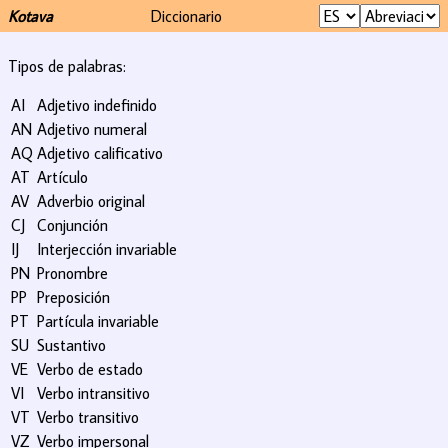
Kotava
Diccionario
Tipos de palabras:
AI
Adjetivo indefinido
AN
Adjetivo numeral
AQ
Adjetivo calificativo
AT
Artículo
AV
Adverbio original
CJ
Conjunción
IJ
Interjección invariable
PN
Pronombre
PP
Preposición
PT
Partícula invariable
SU
Sustantivo
VE
Verbo de estado
VI
Verbo intransitivo
VT
Verbo transitivo
VZ
Verbo impersonal