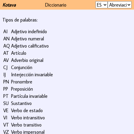
Kotava
Diccionario
Tipos de palabras:
AI
Adjetivo indefinido
AN
Adjetivo numeral
AQ
Adjetivo calificativo
AT
Artículo
AV
Adverbio original
CJ
Conjunción
IJ
Interjección invariable
PN
Pronombre
PP
Preposición
PT
Partícula invariable
SU
Sustantivo
VE
Verbo de estado
VI
Verbo intransitivo
VT
Verbo transitivo
VZ
Verbo impersonal