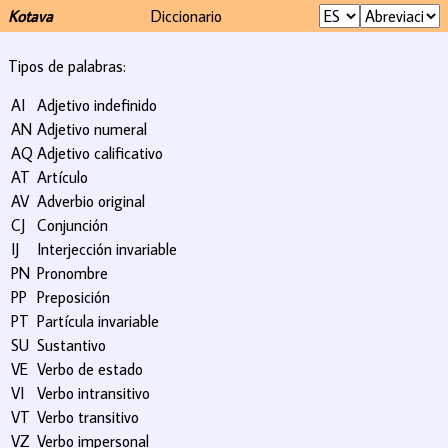
Kotava
Diccionario
Tipos de palabras:
AI
Adjetivo indefinido
AN
Adjetivo numeral
AQ
Adjetivo calificativo
AT
Artículo
AV
Adverbio original
CJ
Conjunción
IJ
Interjección invariable
PN
Pronombre
PP
Preposición
PT
Partícula invariable
SU
Sustantivo
VE
Verbo de estado
VI
Verbo intransitivo
VT
Verbo transitivo
VZ
Verbo impersonal