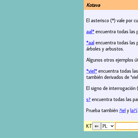
Kotava
El asterisco (*) vale por c
aal*
encuentra todas las 
*aal
encuentra todas las p
árboles y arbustos.
Algunos otros ejemplos út
*viel*
encuentra todas las 
también derivados de "viel
El signo de interrogación (
s?
encuentra todas las pal
Prueba también
?iel
y
la?í
.
KT