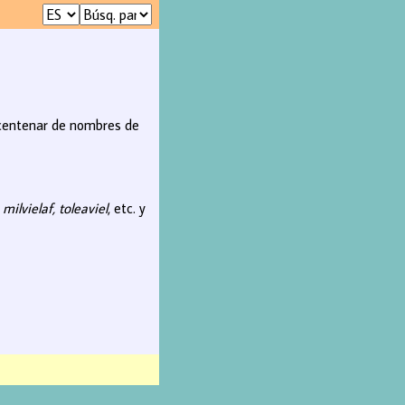
n centenar de nombres de
o
milvielaf, toleaviel
, etc. y