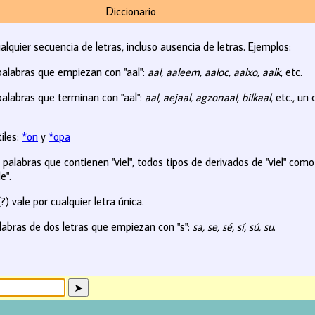
Diccionario
ualquier secuencia de letras, incluso ausencia de letras. Ejemplos:
palabras que empiezan con "aal":
aal, aaleem, aaloc, aalxo, aalk
, etc.
alabras que terminan con "aal":
aal, aejaal, agzonaal, bilkaal
, etc., u
iles:
*on
y
*opa
palabras que contienen "viel", todos tipos de derivados de "viel" com
e".
?) vale por cualquier letra única.
abras de dos letras que empiezan con "s":
sa, se, sé, sí, sú, su
.