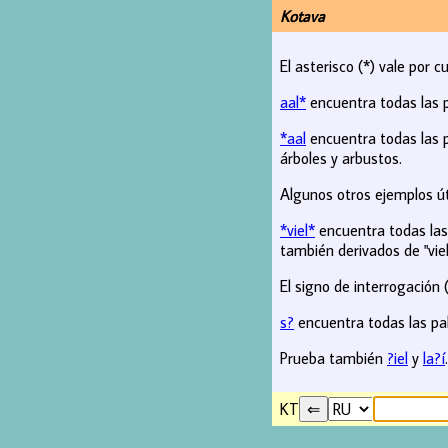
Kotava
El asterisco (*) vale por c
aal*
encuentra todas las 
*aal
encuentra todas las p
árboles y arbustos.
Algunos otros ejemplos út
*viel*
encuentra todas las 
también derivados de "viel
El signo de interrogación (
s?
encuentra todas las pal
Prueba también
?iel
y
la?í
.
KT