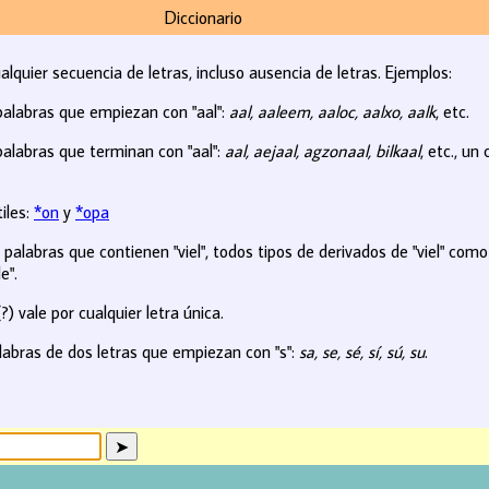
Diccionario
ualquier secuencia de letras, incluso ausencia de letras. Ejemplos:
palabras que empiezan con "aal":
aal, aaleem, aaloc, aalxo, aalk
, etc.
alabras que terminan con "aal":
aal, aejaal, agzonaal, bilkaal
, etc., u
iles:
*on
y
*opa
palabras que contienen "viel", todos tipos de derivados de "viel" com
e".
?) vale por cualquier letra única.
abras de dos letras que empiezan con "s":
sa, se, sé, sí, sú, su
.