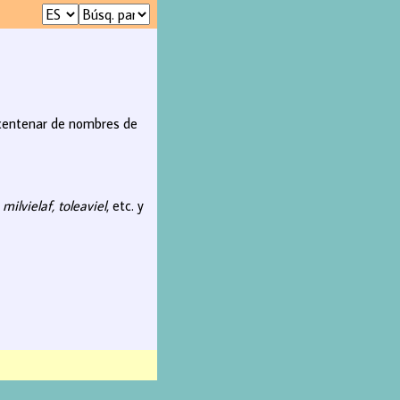
n centenar de nombres de
o
milvielaf, toleaviel
, etc. y