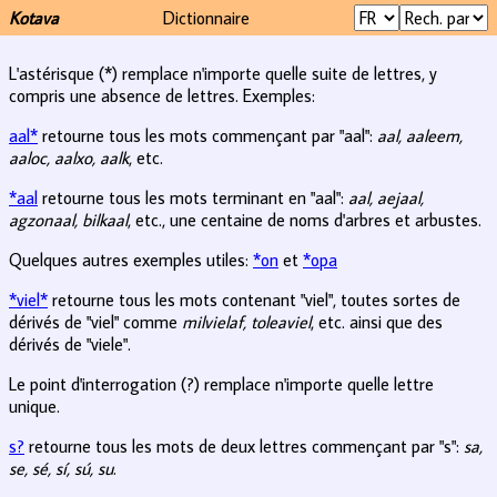
Kotava
Dictionnaire
L'astérisque (*) remplace n'importe quelle suite de lettres, y
compris une absence de lettres. Exemples:
aal*
retourne tous les mots commençant par "aal":
aal, aaleem,
aaloc, aalxo, aalk
, etc.
*aal
retourne tous les mots terminant en "aal":
aal, aejaal,
agzonaal, bilkaal
, etc., une centaine de noms d'arbres et arbustes.
Quelques autres exemples utiles:
*on
et
*opa
*viel*
retourne tous les mots contenant "viel", toutes sortes de
dérivés de "viel" comme
milvielaf, toleaviel
, etc. ainsi que des
dérivés de "viele".
Le point d'interrogation (?) remplace n'importe quelle lettre
unique.
s?
retourne tous les mots de deux lettres commençant par "s":
sa,
se, sé, sí, sú, su
.