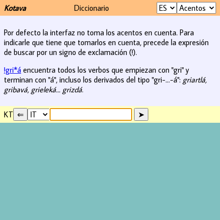
Kotava
Diccionario
Por defecto la interfaz no toma los acentos en cuenta. Para
indicarle que tiene que tomarlos en cuenta, precede la expresión
de buscar por un signo de exclamación (!).
!gri*á
encuentra todos los verbos que empiezan con "gri" y
terminan con "á", incluso los derivados del tipo "gri-...-á":
griartlá,
gribavá, grieleká... grizdá
.
KT