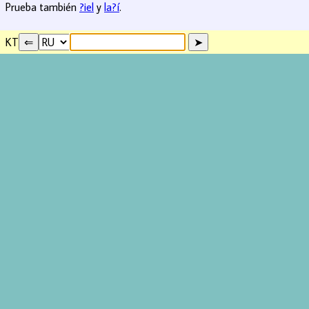
Prueba también
?iel
y
la?í
.
KT