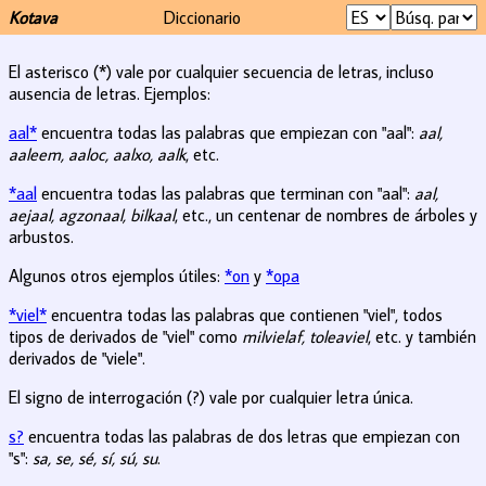
Kotava
Diccionario
El asterisco (*) vale por cualquier secuencia de letras, incluso
ausencia de letras. Ejemplos:
aal*
encuentra todas las palabras que empiezan con "aal":
aal,
aaleem, aaloc, aalxo, aalk
, etc.
*aal
encuentra todas las palabras que terminan con "aal":
aal,
aejaal, agzonaal, bilkaal
, etc., un centenar de nombres de árboles y
arbustos.
Algunos otros ejemplos útiles:
*on
y
*opa
*viel*
encuentra todas las palabras que contienen "viel", todos
tipos de derivados de "viel" como
milvielaf, toleaviel
, etc. y también
derivados de "viele".
El signo de interrogación (?) vale por cualquier letra única.
s?
encuentra todas las palabras de dos letras que empiezan con
"s":
sa, se, sé, sí, sú, su
.