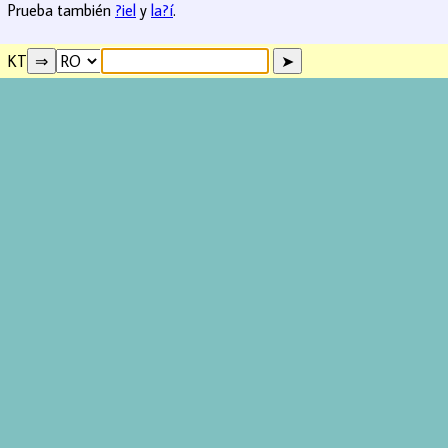
Prueba también
?iel
y
la?í
.
KT