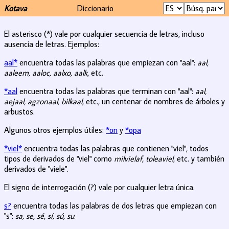
Kotava
Diccionario
El asterisco (*) vale por cualquier secuencia de letras, incluso
ausencia de letras. Ejemplos:
aal*
encuentra todas las palabras que empiezan con "aal":
aal,
aaleem, aaloc, aalxo, aalk
, etc.
*aal
encuentra todas las palabras que terminan con "aal":
aal,
aejaal, agzonaal, bilkaal
, etc., un centenar de nombres de árboles y
arbustos.
Algunos otros ejemplos útiles:
*on
y
*opa
*viel*
encuentra todas las palabras que contienen "viel", todos
tipos de derivados de "viel" como
milvielaf, toleaviel
, etc. y también
derivados de "viele".
El signo de interrogación (?) vale por cualquier letra única.
s?
encuentra todas las palabras de dos letras que empiezan con
"s":
sa, se, sé, sí, sú, su
.