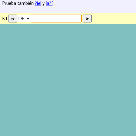
Prueba también
?iel
y
la?í
.
KT