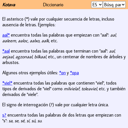
Kotava
Diccionario
El asterisco (*) vale por cualquier secuencia de letras, incluso
ausencia de letras. Ejemplos:
aal*
encuentra todas las palabras que empiezan con "aal":
aal,
aaleem, aaloc, aalxo, aalk
, etc.
*aal
encuentra todas las palabras que terminan con "aal":
aal,
aejaal, agzonaal, bilkaal
, etc., un centenar de nombres de árboles y
arbustos.
Algunos otros ejemplos útiles:
*on
y
*opa
*viel*
encuentra todas las palabras que contienen "viel", todos
tipos de derivados de "viel" como
milvielaf, toleaviel
, etc. y también
derivados de "viele".
El signo de interrogación (?) vale por cualquier letra única.
s?
encuentra todas las palabras de dos letras que empiezan con
"s":
sa, se, sé, sí, sú, su
.