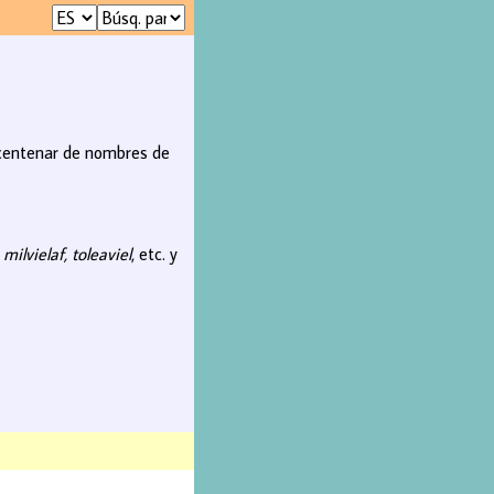
n centenar de nombres de
o
milvielaf, toleaviel
, etc. y