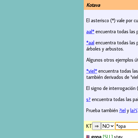
Kotava
El asterisco (*) vale por c
aal*
encuentra todas las 
*aal
encuentra todas las p
árboles y arbustos.
Algunos otros ejemplos út
*viel*
encuentra todas las 
también derivados de "viel
El signo de interrogación (
s?
encuentra todas las pal
Prueba también
?iel
y
la?í
.
KT
gopa
[SU ]
støv