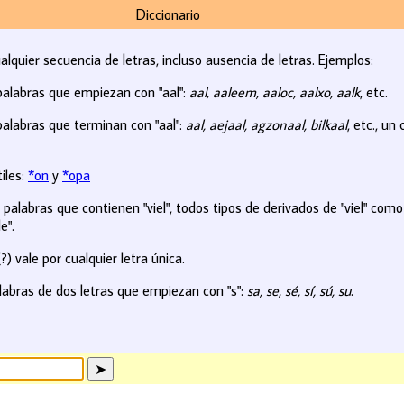
Diccionario
ualquier secuencia de letras, incluso ausencia de letras. Ejemplos:
palabras que empiezan con "aal":
aal, aaleem, aaloc, aalxo, aalk
, etc.
alabras que terminan con "aal":
aal, aejaal, agzonaal, bilkaal
, etc., u
iles:
*on
y
*opa
palabras que contienen "viel", todos tipos de derivados de "viel" com
e".
?) vale por cualquier letra única.
abras de dos letras que empiezan con "s":
sa, se, sé, sí, sú, su
.