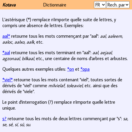
Kotava
Dictionnaire
L'astérisque (*) remplace n'importe quelle suite de lettres, y
compris une absence de lettres. Exemples:
aal*
retourne tous les mots commençant par "aal":
aal, aaleem,
aaloc, aalxo, aalk
, etc.
*aal
retourne tous les mots terminant en "aal":
aal, aejaal,
agzonaal, bilkaal
, etc., une centaine de noms d'arbres et arbustes.
Quelques autres exemples utiles:
*on
et
*opa
*viel*
retourne tous les mots contenant "viel", toutes sortes de
dérivés de "viel" comme
milvielaf, toleaviel
, etc. ainsi que des
dérivés de "viele".
Le point d'interrogation (?) remplace n'importe quelle lettre
unique.
s?
retourne tous les mots de deux lettres commençant par "s":
sa,
se, sé, sí, sú, su
.