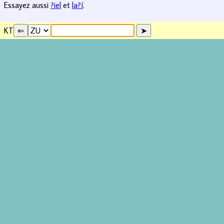
Essayez aussi
?iel
et
la?í
.
KT