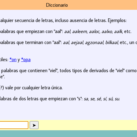
Diccionario
ualquier secuencia de letras, incluso ausencia de letras. Ejemplos:
palabras que empiezan con "aal":
aal, aaleem, aaloc, aalxo, aalk
, etc.
alabras que terminan con "aal":
aal, aejaal, agzonaal, bilkaal
, etc., u
iles:
*on
y
*opa
palabras que contienen "viel", todos tipos de derivados de "viel" com
e".
?) vale por cualquier letra única.
abras de dos letras que empiezan con "s":
sa, se, sé, sí, sú, su
.