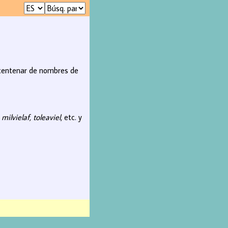
n centenar de nombres de
o
milvielaf, toleaviel
, etc. y