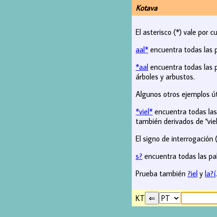
Kotava
El asterisco (*) vale por c
aal*
encuentra todas las 
*aal
encuentra todas las p
árboles y arbustos.
Algunos otros ejemplos út
*viel*
encuentra todas las 
también derivados de "viel
El signo de interrogación (
s?
encuentra todas las pal
Prueba también
?iel
y
la?í
.
KT