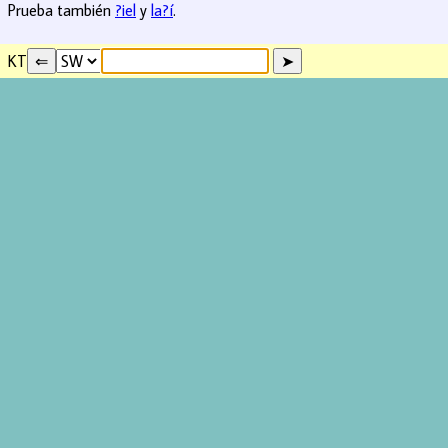
Prueba también
?iel
y
la?í
.
KT