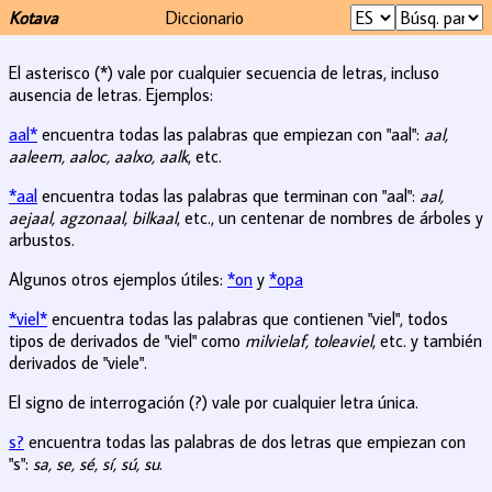
Kotava
Diccionario
El asterisco (*) vale por cualquier secuencia de letras, incluso
ausencia de letras. Ejemplos:
aal*
encuentra todas las palabras que empiezan con "aal":
aal,
aaleem, aaloc, aalxo, aalk
, etc.
*aal
encuentra todas las palabras que terminan con "aal":
aal,
aejaal, agzonaal, bilkaal
, etc., un centenar de nombres de árboles y
arbustos.
Algunos otros ejemplos útiles:
*on
y
*opa
*viel*
encuentra todas las palabras que contienen "viel", todos
tipos de derivados de "viel" como
milvielaf, toleaviel
, etc. y también
derivados de "viele".
El signo de interrogación (?) vale por cualquier letra única.
s?
encuentra todas las palabras de dos letras que empiezan con
"s":
sa, se, sé, sí, sú, su
.