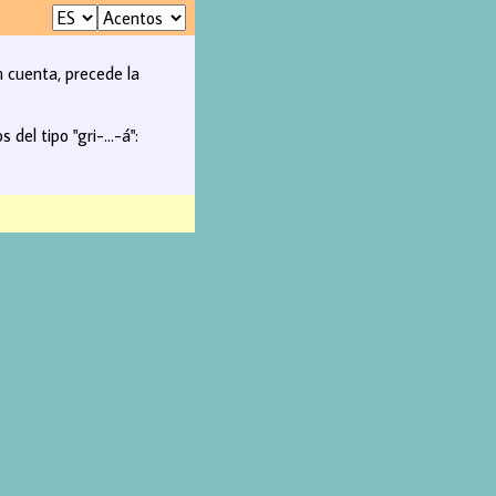
n cuenta, precede la
del tipo "gri-...-á":