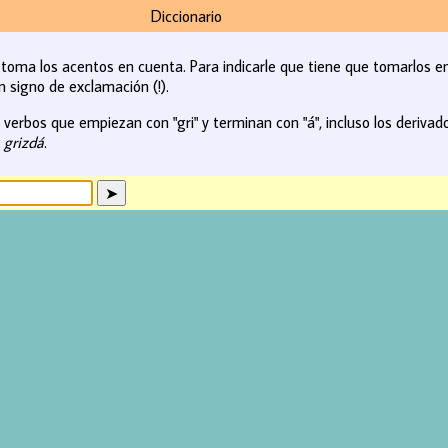
Diccionario
o toma los acentos en cuenta. Para indicarle que tiene que tomarlos e
n signo de exclamación (!).
erbos que empiezan con "gri" y terminan con "á", incluso los derivados 
. grizdá
.