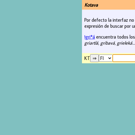
Kotava
Por defecto la interfaz n
expresión de buscar por u
!gri*á
encuentra todos los v
griartlá, gribavá, grieleká..
KT