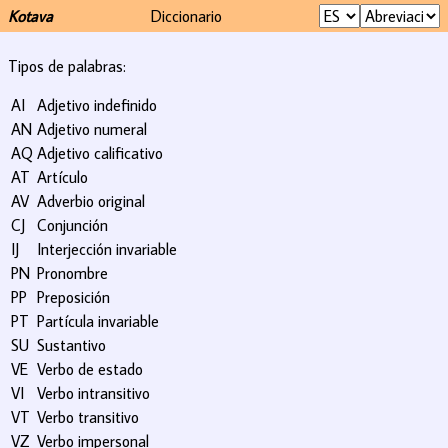
Kotava
Diccionario
Tipos de palabras:
AI
Adjetivo indefinido
AN
Adjetivo numeral
AQ
Adjetivo calificativo
AT
Artículo
AV
Adverbio original
CJ
Conjunción
IJ
Interjección invariable
PN
Pronombre
PP
Preposición
PT
Partícula invariable
SU
Sustantivo
VE
Verbo de estado
VI
Verbo intransitivo
VT
Verbo transitivo
VZ
Verbo impersonal