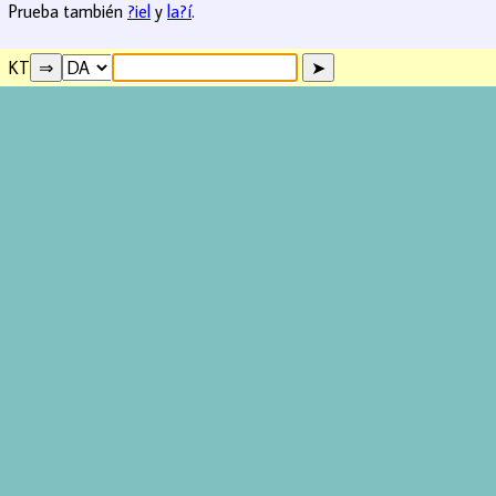
Prueba también
?iel
y
la?í
.
KT