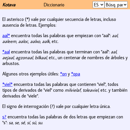
Kotava
Diccionario
El asterisco (*) vale por cualquier secuencia de letras, incluso
ausencia de letras. Ejemplos:
aal*
encuentra todas las palabras que empiezan con "aal":
aal,
aaleem, aaloc, aalxo, aalk
, etc.
*aal
encuentra todas las palabras que terminan con "aal":
aal,
aejaal, agzonaal, bilkaal
, etc., un centenar de nombres de árboles y
arbustos.
Algunos otros ejemplos útiles:
*on
y
*opa
*viel*
encuentra todas las palabras que contienen "viel", todos
tipos de derivados de "viel" como
milvielaf, toleaviel
, etc. y también
derivados de "viele".
El signo de interrogación (?) vale por cualquier letra única.
s?
encuentra todas las palabras de dos letras que empiezan con
"s":
sa, se, sé, sí, sú, su
.