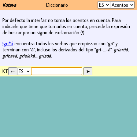
Kotava
Diccionario
Por defecto la interfaz no toma los acentos en cuenta. Para
indicarle que tiene que tomarlos en cuenta, precede la expresión
de buscar por un signo de exclamación (!).
!gri*á
encuentra todos los verbos que empiezan con "gri" y
terminan con "á", incluso los derivados del tipo "gri-...-á":
griartlá,
gribavá, grieleká... grizdá
.
KT