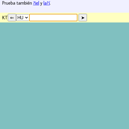
Prueba también
?iel
y
la?í
.
KT