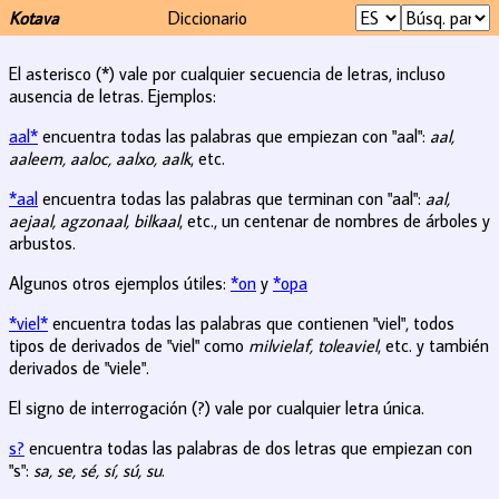
Kotava
Diccionario
El asterisco (*) vale por cualquier secuencia de letras, incluso
ausencia de letras. Ejemplos:
aal*
encuentra todas las palabras que empiezan con "aal":
aal,
aaleem, aaloc, aalxo, aalk
, etc.
*aal
encuentra todas las palabras que terminan con "aal":
aal,
aejaal, agzonaal, bilkaal
, etc., un centenar de nombres de árboles y
arbustos.
Algunos otros ejemplos útiles:
*on
y
*opa
*viel*
encuentra todas las palabras que contienen "viel", todos
tipos de derivados de "viel" como
milvielaf, toleaviel
, etc. y también
derivados de "viele".
El signo de interrogación (?) vale por cualquier letra única.
s?
encuentra todas las palabras de dos letras que empiezan con
"s":
sa, se, sé, sí, sú, su
.