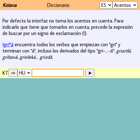
Kotava
Diccionario
Por defecto la interfaz no toma los acentos en cuenta. Para
indicarle que tiene que tomarlos en cuenta, precede la expresión
de buscar por un signo de exclamación (!).
!gri*á
encuentra todos los verbos que empiezan con "gri" y
terminan con "á", incluso los derivados del tipo "gri-...-á":
griartlá,
gribavá, grieleká... grizdá
.
KT