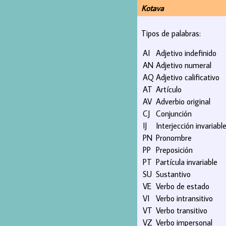
Kotava
Tipos de palabras:
AI
Adjetivo indefinido
AN
Adjetivo numeral
AQ
Adjetivo calificativo
AT
Artículo
AV
Adverbio original
CJ
Conjunción
IJ
Interjección invariabl
PN
Pronombre
PP
Preposición
PT
Partícula invariable
SU
Sustantivo
VE
Verbo de estado
VI
Verbo intransitivo
VT
Verbo transitivo
VZ
Verbo impersonal