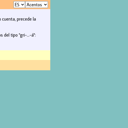
n cuenta, precede la
del tipo "gri-...-á":