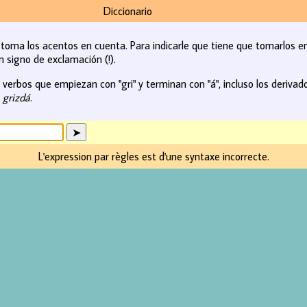
Diccionario
o toma los acentos en cuenta. Para indicarle que tiene que tomarlos e
n signo de exclamación (!).
erbos que empiezan con "gri" y terminan con "á", incluso los derivados 
. grizdá
.
L'expression par règles est d'une syntaxe incorrecte.