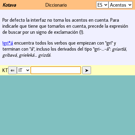
Kotava
Diccionario
Por defecto la interfaz no toma los acentos en cuenta. Para
indicarle que tiene que tomarlos en cuenta, precede la expresión
de buscar por un signo de exclamación (!).
!gri*á
encuentra todos los verbos que empiezan con "gri" y
terminan con "á", incluso los derivados del tipo "gri-...-á":
griartlá,
gribavá, grieleká... grizdá
.
KT