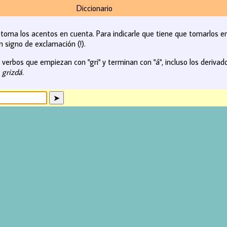
Diccionario
o toma los acentos en cuenta. Para indicarle que tiene que tomarlos e
n signo de exclamación (!).
erbos que empiezan con "gri" y terminan con "á", incluso los derivados 
. grizdá
.