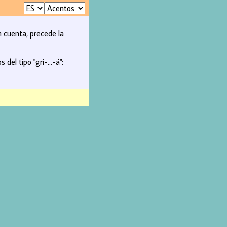
n cuenta, precede la
del tipo "gri-...-á":