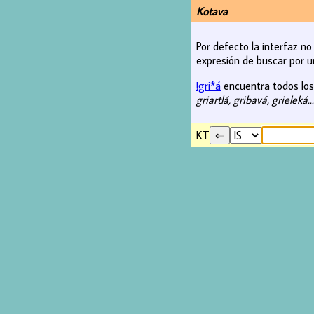
Kotava
Por defecto la interfaz n
expresión de buscar por u
!gri*á
encuentra todos los v
griartlá, gribavá, grieleká..
KT