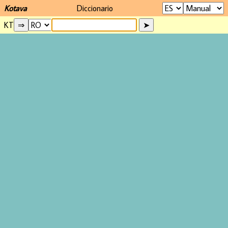
Kotava
Diccionario
KT