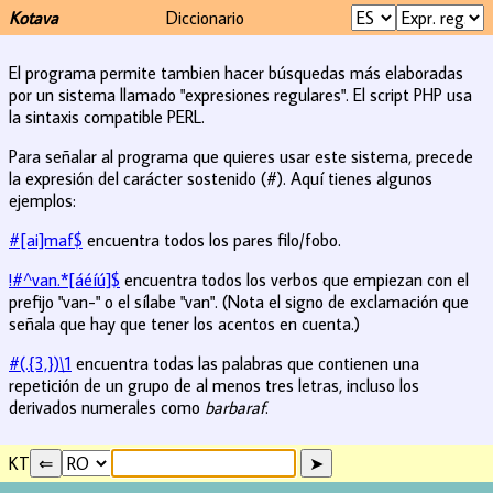
Kotava
Diccionario
El programa permite tambien hacer búsquedas más elaboradas
por un sistema llamado "expresiones regulares". El script PHP usa
la sintaxis compatible PERL.
Para señalar al programa que quieres usar este sistema, precede
la expresión del carácter sostenido (#). Aquí tienes algunos
ejemplos:
#[ai]maf$
encuentra todos los pares filo/fobo.
!#^van.*[áéíú]$
encuentra todos los verbos que empiezan con el
prefijo "van-" o el sílabe "van". (Nota el signo de exclamación que
señala que hay que tener los acentos en cuenta.)
#(.{3,})\1
encuentra todas las palabras que contienen una
repetición de un grupo de al menos tres letras, incluso los
derivados numerales como
barbaraf
.
KT