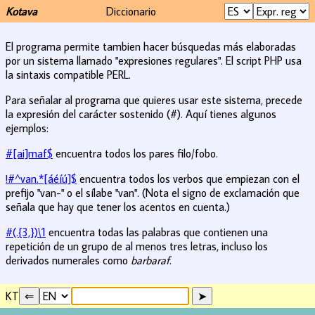
Kotava
Diccionario
El programa permite tambien hacer búsquedas más elaboradas
por un sistema llamado "expresiones regulares". El script PHP usa
la sintaxis compatible PERL.
Para señalar al programa que quieres usar este sistema, precede
la expresión del carácter sostenido (#). Aquí tienes algunos
ejemplos:
#[ai]maf$
encuentra todos los pares filo/fobo.
!#^van.*[áéíú]$
encuentra todos los verbos que empiezan con el
prefijo "van-" o el sílabe "van". (Nota el signo de exclamación que
señala que hay que tener los acentos en cuenta.)
#(.{3,})\1
encuentra todas las palabras que contienen una
repetición de un grupo de al menos tres letras, incluso los
derivados numerales como
barbaraf
.
KT